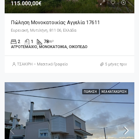
115.000,00€
Πώληση Μονοκατοικίας Αγγελία 17611
Ευρειακή, Μυτιλήνη, 811 06, Ελλάδα
2
1
78
m²
ΑΓΡΟΤΕΜΆΧΙΟ, ΜΟΝΟΚΑΤΟΙΚΊΑ, ΟΙΚΌΠΕΔΟ
ΤΣΑΚΙΡΗ – Μεσιτικό Γραφείο
5 μήνες πριν
ΠΏΛΗΣΗ
ΝΈΑ ΚΑΤΑΧΏΡΙΣΗ