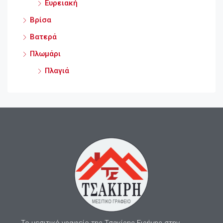
Ευρειακή
Βρίσα
Βατερά
Πλωμάρι
Πλαγιά
Το μεσιτικό γραφείο της Τσακίρης Ειρήνης στην