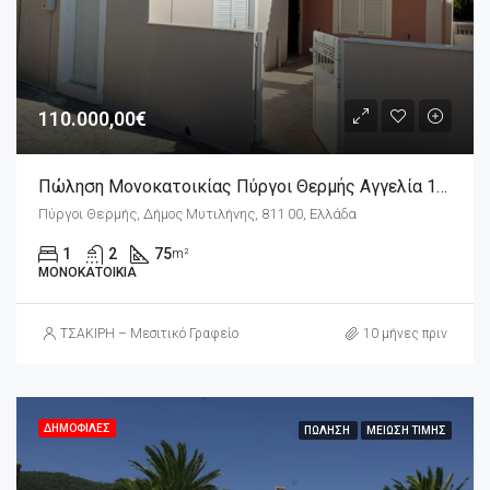
110.000,00€
Πώληση Μονοκατοικίας Πύργοι Θερμής Αγγελία 17652
Πύργοι Θερμής, Δήμος Μυτιλήνης, 811 00, Ελλάδα
1
2
75
m²
ΜΟΝΟΚΑΤΟΙΚΊΑ
ΤΣΑΚΙΡΗ – Μεσιτικό Γραφείο
10 μήνες πριν
ΔΗΜΟΦΙΛΈΣ
ΠΏΛΗΣΗ
ΜΕΊΩΣΗ ΤΙΜΉΣ