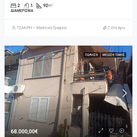
2
1
92
m²
ΔΙΑΜΈΡΙΣΜΑ
ΤΣΑΚΙΡΗ – Μεσιτικό Γραφείο
2 έτη πριν
ΠΏΛΗΣΗ
ΜΕΊΩΣΗ ΤΙΜΉΣ
68.000,00€