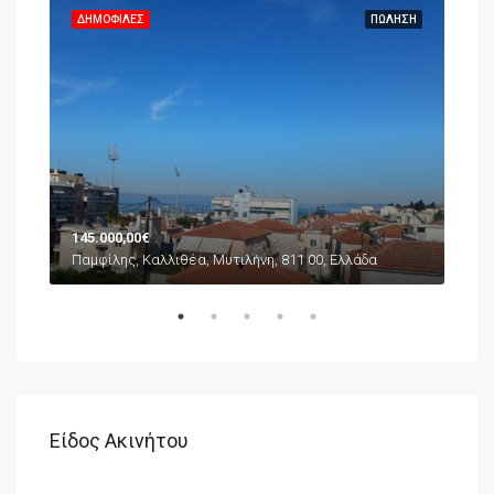
ΗΣΗ
ΔΗΜΟΦΙΛΈΣ
ΠΏΛΗΣΗ
ΔΗ
145.000,00€
65.
Παμφίλης, Καλλιθέα, Μυτιλήνη, 811 00, Ελλάδα
Συνο
α
Είδος Ακινήτου