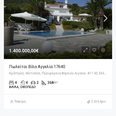
1.400.000,00€
Πωλείται Βίλα Αγγελία 17640
Κράτηγος, Μυτιλήνη, Περιφέρεια Βόρειου Αιγαίου, 811 00, Ελλάδα
4
4
2
368
m²
ΒΊΛΛΑ, ΟΙΚΌΠΕΔΟ
Τσακίρη
2 έτη πριν