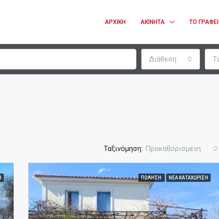
ΑΡΧΙΚΉ
ΑΚΊΝΗΤΑ
ΤΟ ΓΡΑΦΕ
Διάθεση
Τ
Ταξινόμηση:
Προκαθορισμένη
Η
ΠΏΛΗΣΗ
ΝΈΑ ΚΑΤΑΧΏΡΙΣΗ
ΔΗΜΟΦΙΛΈΣ