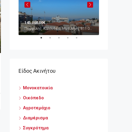
145.000,00€
65.000,00€
Παμφίλης, Καλλιθέα, Μυτιλήνη, 811 00, Ελλάδα
Συνοικισμός, Μυ
Πολιχνίτος, Δήμος Δυτικής Λέσβου, 813 00, Ελλάδα
Είδος Ακινήτου
Μονοκατοικία
Οικόπεδο
Αγροτεμάχιο
Διαμέρισμα
Συγκρότημα