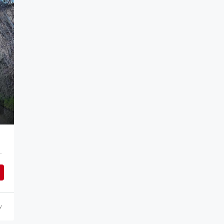
 Περιφερειακή Ενότητα Λέσβου, 811 06, Ελλάδα
ν