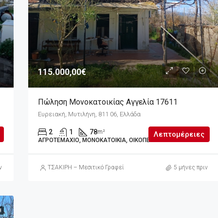
76.000,00€
115.000,00€
Πώληση Μονοκατοικίας Αγγελία 17611
Ευρειακή, Μυτιλήνη, 811 06, Ελλάδα
2
1
78
m²
Λεπτομέρειες
ΑΓΡΟΤΕΜΆΧΙΟ, ΜΟΝΟΚΑΤΟΙΚΊΑ, ΟΙΚΌΠΕΔΟ
ν
ΤΣΑΚΙΡΗ – Μεσιτικό Γραφείο
5 μήνες πριν
Η