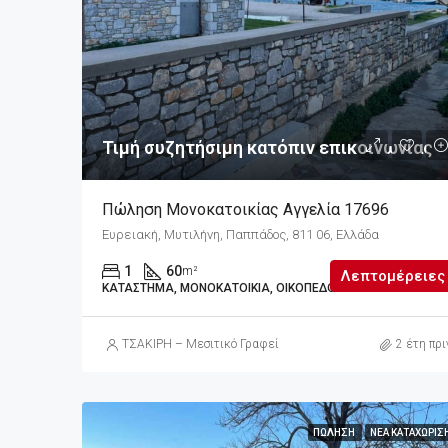
Τιμή συζητήσιμη κατόπιν επικοινωνίας
Πώληση Μονοκατοικίας Αγγελία 17696
Ευρειακή, Μυτιλήνη, Παππάδος, 811 06, Ελλάδα
1
60
m²
Λεπτομέρειες
ΚΑΤΆΣΤΗΜΑ, ΜΟΝΟΚΑΤΟΙΚΊΑ, ΟΙΚΌΠΕΔΟ
ΤΣΑΚΙΡΗ – Μεσιτικό Γραφείο
2 έτη πρι
ΠΏΛΗΣΗ
ΝΈΑ ΚΑΤΑΧΏΡΙΣ