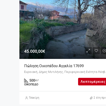
45.000,00€
Πώληση Οικοπέδου Αγγελία 17699
Ευρειακή, Δήμος Μυτιλήνης,
500
m²
Λεπτομέρειες
ΟΙΚΌΠΕΔΟ
Τσακίρη
2 έτη πρι