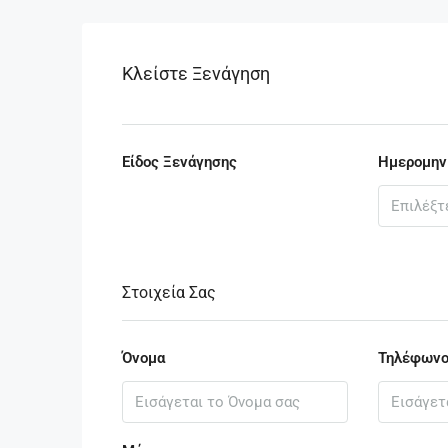
Κλείστε Ξενάγηση
Είδος Ξενάγησης
Ημερομην
Στοιχεία Σας
Όνομα
Τηλέφων