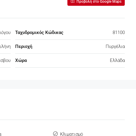
Προβολή στο Google Maps
λόγου
Ταχυδρομικός Κώδικας
81100
ιλήνη
Περιοχή
Πυργέλια
έσβου
Χώρα
Ελλάδα
α
Κλιματισμό