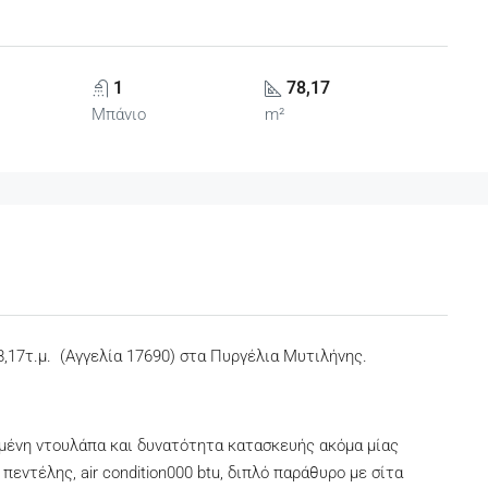
1
78,17
Μπάνιο
m²
,17τ.μ. (Αγγελία 17690) στα Πυργέλια Μυτιλήνης.
μένη ντουλάπα και δυνατότητα κατασκευής ακόμα μίας
ντέλης, air condition000 btu, διπλό παράθυρο με σίτα