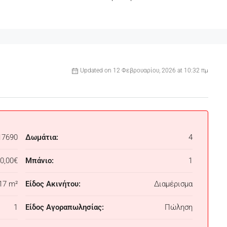
Updated on 12 Φεβρουαρίου, 2026 at 10:32 πμ
17690
Δωμάτια:
4
0,00€
Μπάνιο:
1
17 m²
Είδος Ακινήτου:
Διαμέρισμα
1
Είδος Αγοραπωλησίας:
Πώληση