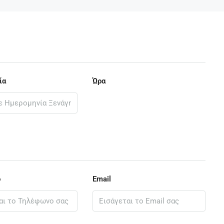
ία
Ώρα
ο
Email