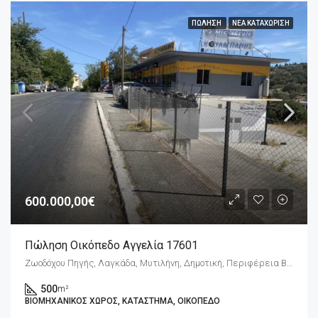
ΠΏΛΗΣΗ
ΝΈΑ ΚΑΤΑΧΏΡΙΣΗ
600.000,00€
Πώληση Οικόπεδο Αγγελία 17601
Ζωοδόχου Πηγής, Λαγκάδα, Μυτιλήνη, Δημοτική, Περιφέρεια Βόρειου Αιγαίου, 811 00, Ελλάδα
500
m²
ΒΙΟΜΗΧΑΝΙΚΌΣ ΧΏΡΟΣ, ΚΑΤΆΣΤΗΜΑ, ΟΙΚΌΠΕΔΟ