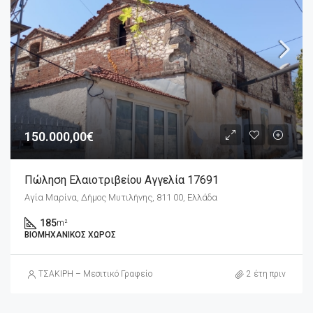
150.000,00€
Πώληση Ελαιοτριβείου Αγγελία 17691
Αγία Μαρίνα, Δήμος Μυτιλήνης, 811 00, Ελλάδα
185
m²
ΒΙΟΜΗΧΑΝΙΚΌΣ ΧΏΡΟΣ
ΤΣΑΚΙΡΗ – Μεσιτικό Γραφείο
2 έτη πριν