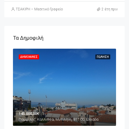
ΤΣΑΚΙΡΗ – Μεσιτικό Γραφείο
2 έτη πριν
Τα Δημοφιλή
ΗΣΗ
ΔΗΜΟΦΙΛΈΣ
ΠΏΛΗΣΗ
ΔΗ
145.000,00€
65.
Παμφίλης, Καλλιθέα, Μυτιλήνη, 811 00, Ελλάδα
Συνο