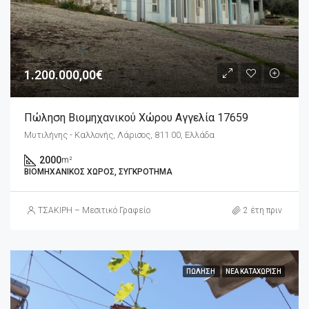
1.200.000,00€
Πώληση Βιομηχανικού Χώρου Αγγελία 17659
Μυτιλήνης - Καλλονής, Λάρισος, 811 00, Ελλάδα
2000
m²
ΒΙΟΜΗΧΑΝΙΚΌΣ ΧΏΡΟΣ, ΣΥΓΚΡΌΤΗΜΑ
ΤΣΑΚΙΡΗ – Μεσιτικό Γραφείο
2 έτη πριν
ΠΏΛΗΣΗ
ΝΈΑ ΚΑΤΑΧΏΡΙΣΗ