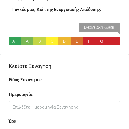
Παγκόσμιος Δείκτης Ενεργειακής Απόδοσης:
| Ενεργειακή Κλάση H
A+
A
B
C
D
E
F
G
H
Κλείστε Ξενάγηση
Είδος Ξενάγησης
Ημερομηνία
Ώρα