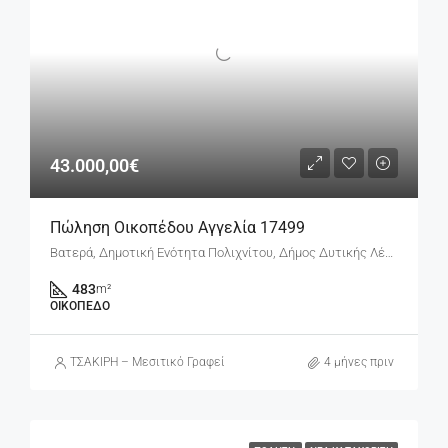
43.000,00€
Πώληση Οικοπέδου Αγγελία 17499
Βατερά, Δημοτική Ενότητα Πολιχνίτου, Δήμος Δυτικής Λέσβου, Περιφερειακή Ενότητα Λέσβου, Περιφέρεια Βόρειου Αιγαίου, Αποκεντρωμένη Διοίκηση Αιγαίου, 813 00, Ελλάδα
483
m²
ΟΙΚΌΠΕΔΟ
ΤΣΑΚΙΡΗ – Μεσιτικό Γραφείο
4 μήνες πριν