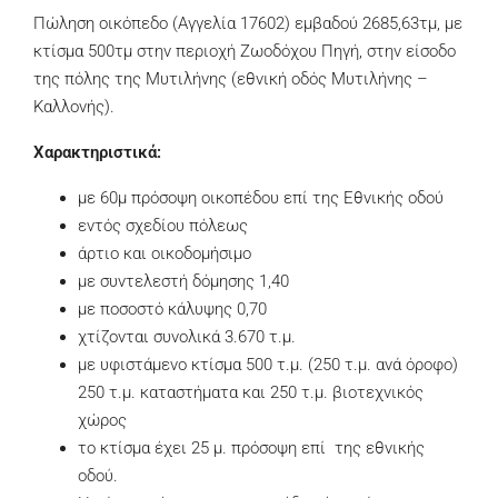
Πώληση οικόπεδο (Αγγελία 17602) εμβαδού 2685,63τμ, με
κτίσμα 500τμ στην περιοχή Ζωοδόχου Πηγή, στην είσοδο
της πόλης της Μυτιλήνης (εθνική οδός Μυτιλήνης –
Καλλονής).
Χαρακτηριστικά:
με 60μ πρόσοψη οικοπέδου επί της Εθνικής οδού
εντός σχεδίου πόλεως
άρτιο και οικοδομήσιμο
με συντελεστή δόμησης 1,40
με ποσοστό κάλυψης 0,70
χτίζονται συνολικά 3.670 τ.μ.
με υφιστάμενο κτίσμα 500 τ.μ. (250 τ.μ. ανά όροφο)
250 τ.μ. καταστήματα και 250 τ.μ. βιοτεχνικός
χώρος
το κτίσμα έχει 25 μ. πρόσοψη επί της εθνικής
οδού.