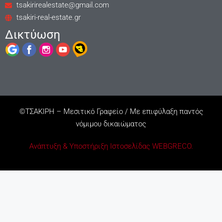
tsakirirealestate@gmail.com
tsakiri-real-estate.gr
Δικτύωση
©ΤΣΑΚΙΡΗ – Μεσιτικό Γραφείο / Mε επιφύλαξη παντός
νόμιμου δικαιώματος
Ανάπτυξη & Υποστήριξη Ιστοσελίδας WEBGRECO.