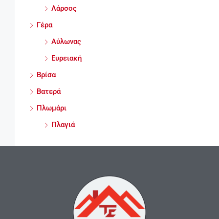
Λάρσος
Γέρα
Αύλωνας
Ευρειακή
Βρίσα
Βατερά
Πλωμάρι
Πλαγιά