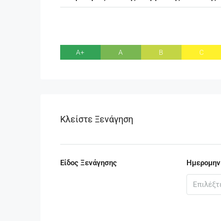
A+
A
B
C
Κλείστε Ξενάγηση
Είδος Ξενάγησης
Ημερομην