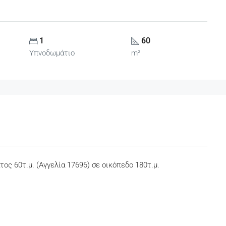
1
60
Υπνοδωμάτιο
m²
ς 60τ.μ. (Αγγελία 17696) σε οικόπεδο 180τ.μ.