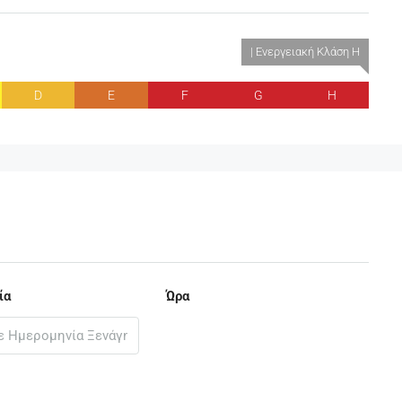
| Ενεργειακή Κλάση H
D
E
F
G
H
ία
Ώρα