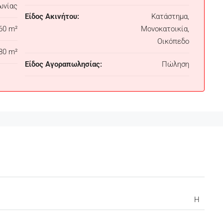
ωνίας
Είδος Ακινήτου:
Κατάστημα,
60 m²
Μονοκατοικία,
Οικόπεδο
80 m²
Είδος Αγοραπωλησίας:
Πώληση
H