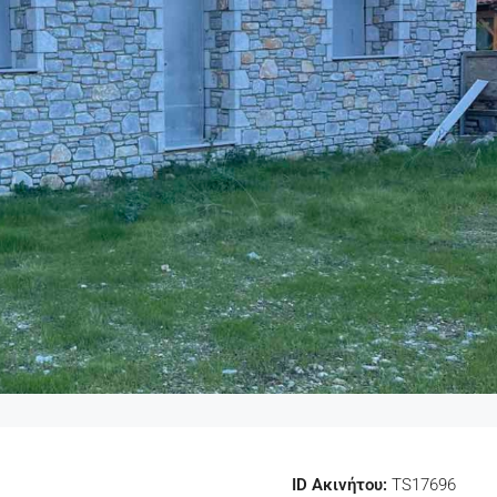
ID Ακινήτου:
TS17696