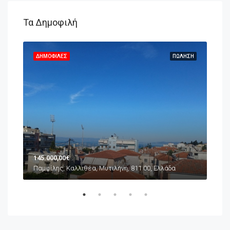
Τα Δημοφιλή
ΗΣΗ
ΔΗΜΟΦΙΛΈΣ
ΠΏΛΗΣΗ
ΔΗ
145.000,00€
65.
Παμφίλης, Καλλιθέα, Μυτιλήνη, 811 00, Ελλάδα
Συνο
α