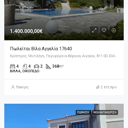
1.400.000,00€
Πωλείται Βίλα Αγγελία 17640
Κράτηγος, Μυτιλήνη, Περιφέρεια Βόρειου Αιγαίου, 811 00, Ελλάδα
4
4
2
368
m²
ΒΊΛΛΑ, ΟΙΚΌΠΕΔΟ
Τσακίρη
2 έτη πριν
ΠΏΛΗΣΗ
ΝΈΑ ΚΑΤΑΧΏΡΙΣΗ