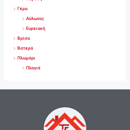
Γέρα
Αύλωνας
Ευρειακή
Βρίσα
Βατερά
Πλωμάρι
Πλαγιά