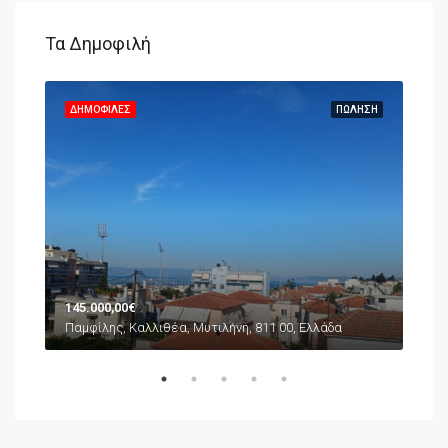
Τα Δημοφιλή
ΗΣΗ
ΔΗΜΟΦΙΛΈΣ
ΠΏΛΗΣΗ
ΔΗ
145.000,00€
65.
Παμφίλης, Καλλιθέα, Μυτιλήνη, 811 00, Ελλάδα
Συνο
α