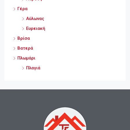
Γέρα
Αύλωνας
Ευρειακή
Βρίσα
Βατερά
Πλωμάρι
Πλαγιά