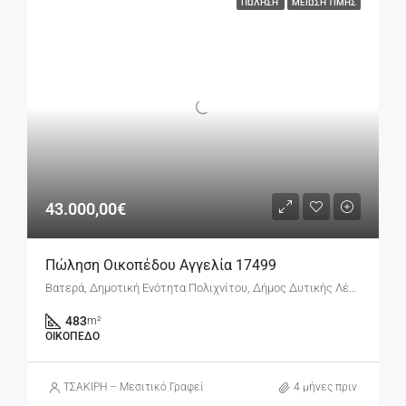
ΠΏΛΗΣΗ
ΜΕΊΩΣΗ ΤΙΜΉΣ
43.000,00€
Πώληση Οικοπέδου Αγγελία 17499
Βατερά, Δημοτική Ενότητα Πολιχνίτου, Δήμος Δυτικής Λέσβου, Περιφερειακή Ενότητα Λέσβου, Περιφέρεια Βόρειου Αιγαίου, Αποκεντρωμένη Διοίκηση Αιγαίου, 813 00, Ελλάδα
483
m²
ΟΙΚΌΠΕΔΟ
ΤΣΑΚΙΡΗ – Μεσιτικό Γραφείο
4 μήνες πριν