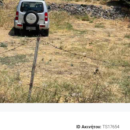
ID Ακινήτου:
TS17654