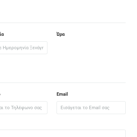
ία
Ώρα
ο
Email