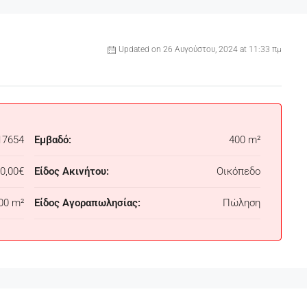
Updated on 26 Αυγούστου, 2024 at 11:33 πμ
17654
Εμβαδό:
400 m²
0,00€
Είδος Ακινήτου:
Οικόπεδο
00 m²
Είδος Αγοραπωλησίας:
Πώληση