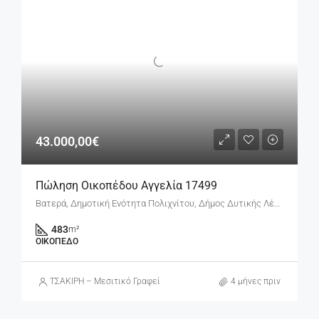
43.000,00€
Πώληση Οικοπέδου Αγγελία 17499
Βατερά, Δημοτική Ενότητα Πολιχνίτου, Δήμος Δυτικής Λέσβου, Περιφερειακή Ενότητα Λέσβου, Περιφέρεια Βόρειου Αιγαίου, Αποκεντρωμένη Διοίκηση Αιγαίου, 813 00, Ελλάδα
483
m²
ΟΙΚΌΠΕΔΟ
ΤΣΑΚΙΡΗ – Μεσιτικό Γραφείο
4 μήνες πριν