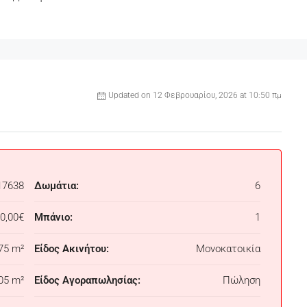
Updated on 12 Φεβρουαρίου, 2026 at 10:50 πμ
17638
Δωμάτια:
6
0,00€
Μπάνιο:
1
75 m²
Είδος Ακινήτου:
Μονοκατοικία
05 m²
Είδος Αγοραπωλησίας:
Πώληση