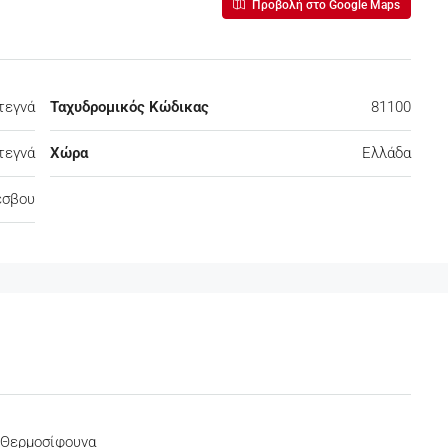
Προβολή στο Google Maps
τεγνά
Ταχυδρομικός Κώδικας
81100
τεγνά
Χώρα
Ελλάδα
έσβου
 Θερμοσίφουνα