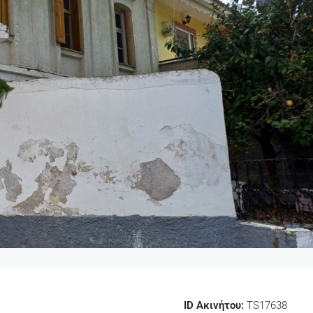
ID Ακινήτου:
TS17638