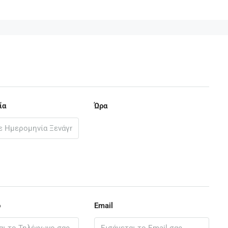
ία
Ώρα
ο
Email