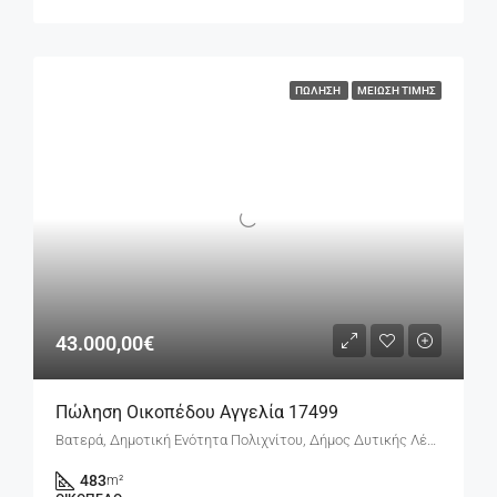
ΠΏΛΗΣΗ
ΜΕΊΩΣΗ ΤΙΜΉΣ
43.000,00€
Πώληση Οικοπέδου Αγγελία 17499
Βατερά, Δημοτική Ενότητα Πολιχνίτου, Δήμος Δυτικής Λέσβου, Περιφερειακή Ενότητα Λέσβου, Περιφέρεια Βόρειου Αιγαίου, Αποκεντρωμένη Διοίκηση Αιγαίου, 813 00, Ελλάδα
483
m²