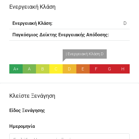
Ενεργειακή Κλάση
Ενεργειακή Κλάση:
D
Παγκόσμιος Δείκτης Ενεργειακής Απόδοσης:
| Ενεργειακή Κλάση D
A+
A
B
C
D
E
F
G
H
Κλείστε Ξενάγηση
Είδος Ξενάγησης
Ημερομηνία