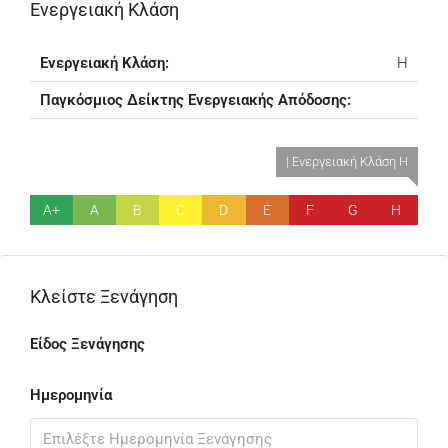
Ενεργειακή Κλάση
Ενεργειακή Κλάση:
H
Παγκόσμιος Δείκτης Ενεργειακής Απόδοσης:
| Ενεργειακή Κλάση H
A+
A
B
C
D
E
F
G
H
Κλείστε Ξενάγηση
Είδος Ξενάγησης
Ημερομηνία