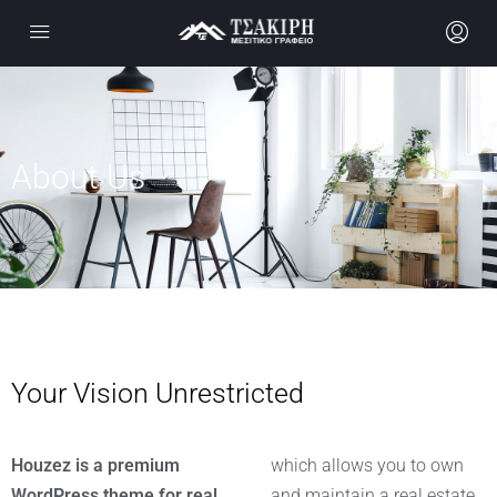
About Us
Your Vision Unrestricted
Houzez is a premium
which allows you to own
WordPress theme for real
and maintain a real estate